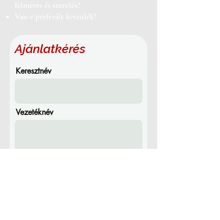
felmérés és szerelés?
Van-e preferált készülék?
Ajánlatkérés
Keresztnév
Vezetéknév
Email
Telefon