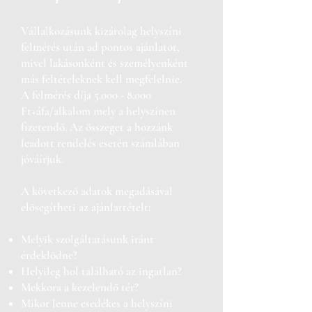
Vállalkozásunk kizárolag helyszíni
felmérés után ad pontos ajánlatot,
mivel lakásonként és személyenként
más feltételeknek kell megfelelnie.
A felmérés díja
5.000 - 8.000
Ft+áfa/alkalom mely a hel
yszínen
fizetendő. Az összeget a hozzánk
leadott rendelés esetén számlában
jóváírjuk.
A következő adatok megadásával
elősegítheti az ajánlattételt:
Melyik szolgáltatásunk iránt
érdeklődne?
Helyileg hol található az ingatlan?
Mekkora a kezelendő tér?
Mikor lenne esedékes a helyszíni